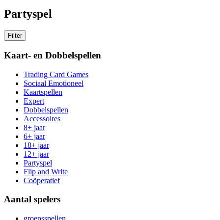
Partyspel
Filter
Kaart- en Dobbelspellen
Trading Card Games
Sociaal Emotioneel
Kaartspellen
Expert
Dobbelspellen
Accessoires
8+ jaar
6+ jaar
18+ jaar
12+ jaar
Partyspel
Flip and Write
Coöperatief
Aantal spelers
groepsspellen