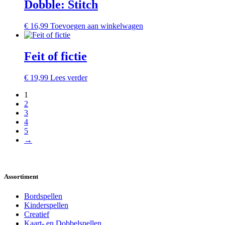
Dobble: Stitch
€
16,99
Toevoegen aan winkelwagen
Feit of fictie
€
19,99
Lees verder
1
2
3
4
5
→
Assortiment
Bordspellen
Kinderspellen
Creatief
Kaart- en Dobbelspellen