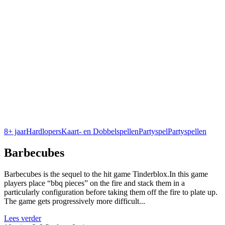
8+ jaar
Hardlopers
Kaart- en Dobbelspellen
Partyspel
Partyspellen
Barbecubes
Barbecubes is the sequel to the hit game Tinderblox.In this game
players place “bbq pieces” on the fire and stack them in a
particularly configuration before taking them off the fire to plate up.
The game gets progressively more difficult...
Lees verder