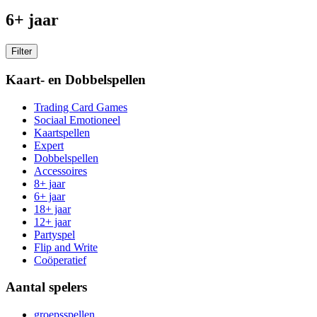
6+ jaar
Filter
Kaart- en Dobbelspellen
Trading Card Games
Sociaal Emotioneel
Kaartspellen
Expert
Dobbelspellen
Accessoires
8+ jaar
6+ jaar
18+ jaar
12+ jaar
Partyspel
Flip and Write
Coöperatief
Aantal spelers
groepsspellen