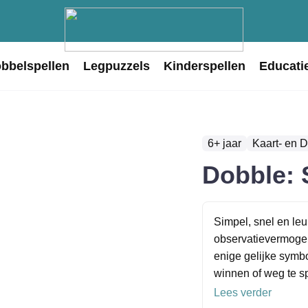
obbelspellen
Legpuzzels
Kinderspellen
Educati
6+ jaar
Kaart- en 
Dobble: 
Simpel, snel en leu
observatievermogen 
enige gelijke symbo
winnen of weg te sp
Lees verder