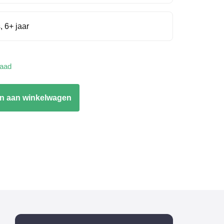
, 6+ jaar
raad
n aan winkelwagen