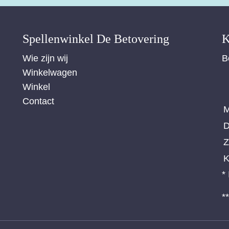
Spellenwinkel De Betover​ing
K
Wie zijn wij
B
Winkelwagen
Winkel
Contact
M
D
Z
K
*
*