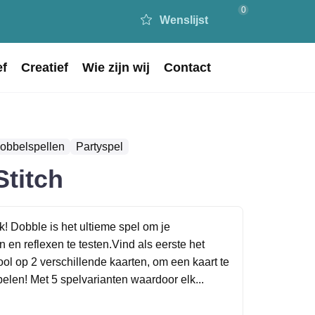
0
Wenslijst
ef
Creatief
Wie zijn wij
Contact
Dobbelspellen
Partyspel
Stitch
k! Dobble is het ultieme spel om je
en reflexen te testen.Vind als eerste het
ol op 2 verschillende kaarten, om een kaart te
elen! Met 5 spelvarianten waardoor elk...