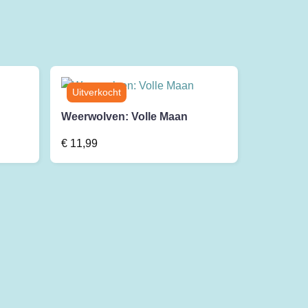
Weerwolven: Volle Maan
€
11,99