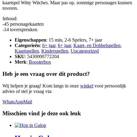
kaartspel Witty Witches. Maar pas op, sommige personages kunnen
toveren.
Inhoud:
-45 personagekaarten
-14 toverspreuken
Eigenschappen
: 15 min, 2-6 Spelers, 7+ jaar
Categorieën
:
6+ jaar
,
6+ jaar
,
Kaart- en Dobbelspellen
,
Kaartspellen
,
Kinderspellen
,
Uncategorized
SKU
: 5430000772204
Merk
:
Boosterbox
Heb je een vraag over dit product?
Wij helpen je graag! Kom langs in onze
winkel
voor persoonlijk
advies of stel je vraag via:
WhatsApp
Mail
Misschien vind je deze ook leuk