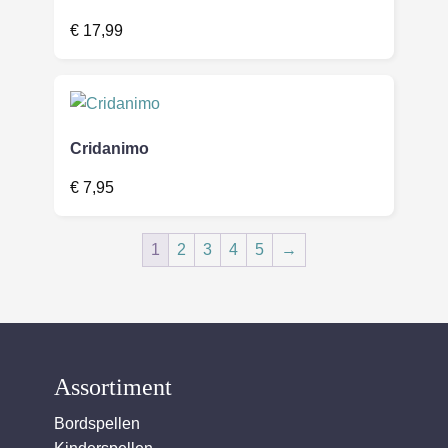
€
17,99
Cridanimo
€
7,95
1
2
3
4
5
→
Assortiment
Bordspellen