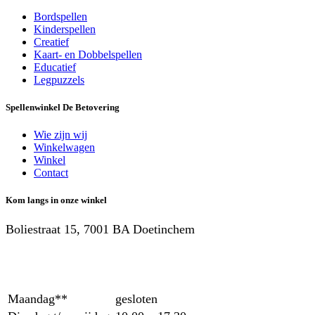
Bordspellen
Kinderspellen
Creatief
Kaart- en Dobbelspellen
Educatief
Legpuzzels
Spellenwinkel De Betover​ing
Wie zijn wij
Winkelwagen
Winkel
Contact
Kom langs in onze winkel
Boliestraat 15, 7001 BA Doetinchem
Maandag**
gesloten