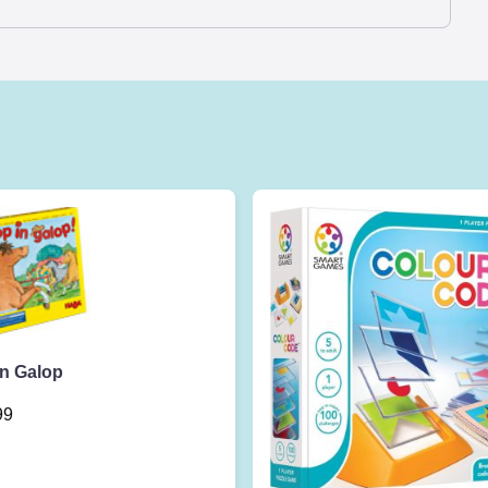
in Galop
99