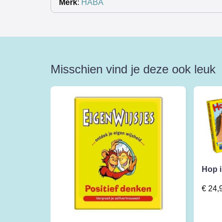
Merk
:
HABA
Misschien vind je deze ook leuk
Hop 
€
24,