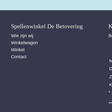
Spellenwinkel De Betover​ing
K
Wie zijn wij
B
Winkelwagen
Winkel
Contact
M
D
Z
K
*
*