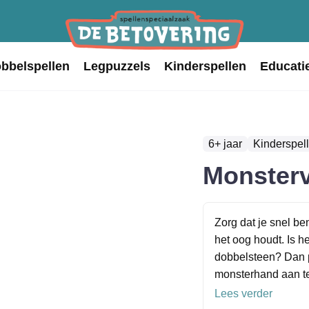
obbelspellen
Legpuzzels
Kinderspellen
Educati
6+ jaar
Kinderspel
Monster
Zorg dat je snel be
het oog houdt. Is h
dobbelsteen? Dan p
monsterhand aan te
Lees verder