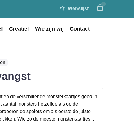
0
Wenslijst
ef
Creatief
Wie zijn wij
Contact
len
vangst
nt en de verschillende monsterkaartjes goed in
et aantal monsters hetzelfde als op de
roberen de spelers om als eerste de juiste
 tikken. Wie zo de meeste monsterkaartjes...