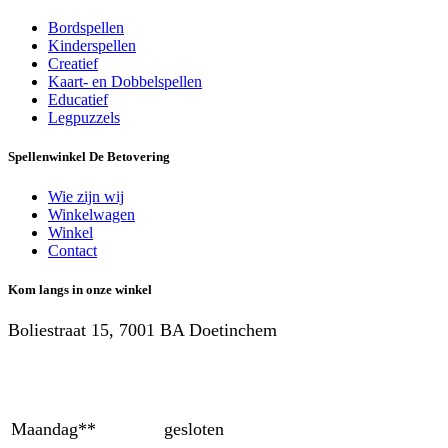
Bordspellen
Kinderspellen
Creatief
Kaart- en Dobbelspellen
Educatief
Legpuzzels
Spellenwinkel De Betover​ing
Wie zijn wij
Winkelwagen
Winkel
Contact
Kom langs in onze winkel
Boliestraat 15, 7001 BA Doetinchem
Maandag**
gesloten