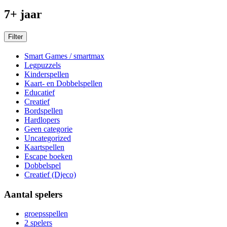
7+ jaar
Filter
Smart Games / smartmax
Legpuzzels
Kinderspellen
Kaart- en Dobbelspellen
Educatief
Creatief
Bordspellen
Hardlopers
Geen categorie
Uncategorized
Kaartspellen
Escape boeken
Dobbelspel
Creatief (Djeco)
Aantal spelers
groepsspellen
2 spelers