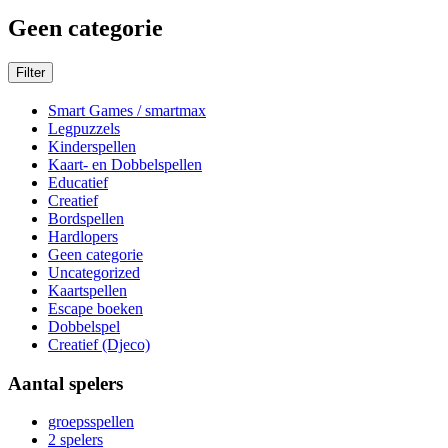
Geen categorie
Filter
Smart Games / smartmax
Legpuzzels
Kinderspellen
Kaart- en Dobbelspellen
Educatief
Creatief
Bordspellen
Hardlopers
Geen categorie
Uncategorized
Kaartspellen
Escape boeken
Dobbelspel
Creatief (Djeco)
Aantal spelers
groepsspellen
2 spelers