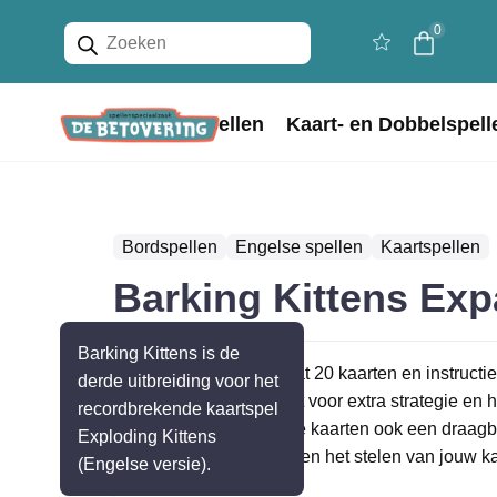
Producten
0
zoeken
Home
Bordspellen
Kaart- en Dobbelspell
Bordspellen
Engelse spellen
Kaartspellen
Barking Kittens Ex
Barking Kittens is de
Deze uitbreiding bevat 20 kaarten en instructie
derde uitbreiding voor het
vernieuwen, wat zorgt voor extra strategie en hi
recordbrekende kaartspel
Kittens bevat naast de kaarten ook een draag
Exploding Kittens
dat jou beschermt tegen het stelen van jouw ka
(Engelse versie).
Lees verder