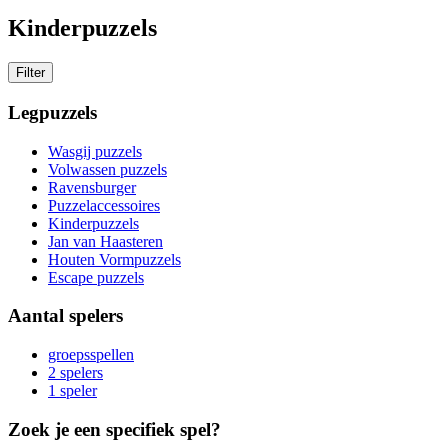
Kinderpuzzels
Filter
Legpuzzels
Wasgij puzzels
Volwassen puzzels
Ravensburger
Puzzelaccessoires
Kinderpuzzels
Jan van Haasteren
Houten Vormpuzzels
Escape puzzels
Aantal spelers
groepsspellen
2 spelers
1 speler
Zoek je een specifiek spel?