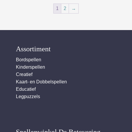
1
2
→
Assortiment
Bordspellen
Kinderspellen
Creatief
Kaart- en Dobbelspellen
Educatief
Legpuzzels
Spellenwinkel De Betover​ing