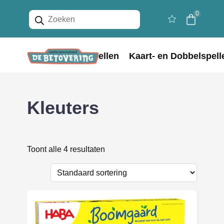
Producten
0
zoeken
Home
Bordspellen
Kaart- en Dobbelspell
Kleuters
Toont alle 4 resultaten