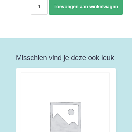
The
Toevoegen aan winkelwagen
Isle
of
Cats
aantal
Misschien vind je deze ook leuk