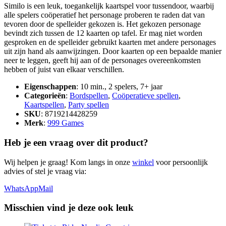
Similo is een leuk, toegankelijk kaartspel voor tussendoor, waarbij
alle spelers coöperatief het personage proberen te raden dat van
tevoren door de spelleider gekozen is. Het gekozen personage
bevindt zich tussen de 12 kaarten op tafel. Er mag niet worden
gesproken en de spelleider gebruikt kaarten met andere personages
uit zijn hand als aanwijzingen. Door kaarten op een bepaalde manier
neer te leggen, geeft hij aan of de personages overeenkomsten
hebben of juist van elkaar verschillen.
Eigenschappen
: 10 min., 2 spelers, 7+ jaar
Categorieën
:
Bordspellen
,
Coöperatieve spellen
,
Kaartspellen
,
Party spellen
SKU
: 8719214428259
Merk
:
999 Games
Heb je een vraag over dit product?
Wij helpen je graag! Kom langs in onze
winkel
voor persoonlijk
advies of stel je vraag via:
WhatsApp
Mail
Misschien vind je deze ook leuk