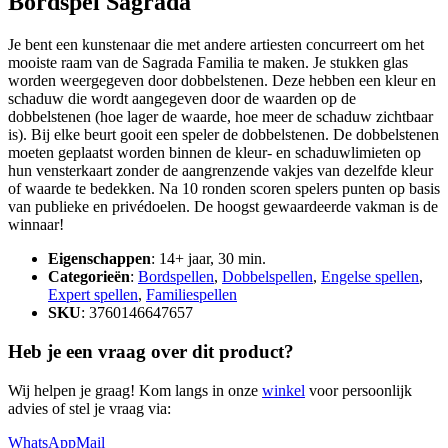
Bordspel Sagrada
Je bent een kunstenaar die met andere artiesten concurreert om het
mooiste raam van de Sagrada Familia te maken. Je stukken glas
worden weergegeven door dobbelstenen. Deze hebben een kleur en
schaduw die wordt aangegeven door de waarden op de
dobbelstenen (hoe lager de waarde, hoe meer de schaduw zichtbaar
is). Bij elke beurt gooit een speler de dobbelstenen. De dobbelstenen
moeten geplaatst worden binnen de kleur- en schaduwlimieten op
hun vensterkaart zonder de aangrenzende vakjes van dezelfde kleur
of waarde te bedekken. Na 10 ronden scoren spelers punten op basis
van publieke en privédoelen. De hoogst gewaardeerde vakman is de
winnaar!
Eigenschappen
: 14+ jaar, 30 min.
Categorieën
:
Bordspellen
,
Dobbelspellen
,
Engelse spellen
,
Expert spellen
,
Familiespellen
SKU
: 3760146647657
Heb je een vraag over dit product?
Wij helpen je graag! Kom langs in onze
winkel
voor persoonlijk
advies of stel je vraag via:
WhatsApp
Mail