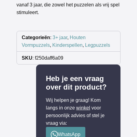
vanaf 3 jaar, die zowel het puzzelen als vrij spel
stimuleert.
Categorieën
:
3+ jaar
,
Houten
Vormpuzzels
,
Kinderspellen
,
Legpuzzels
SKU
: f250daff6a09
Heb je een vraag
over dit product?
Wij helpen je graag! Kom
langs in onze
winkel
voor
persoonlijk advies of stel je
vraag via:
WhatsApp