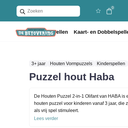
Producten
0
zoeken
Home
Bordspellen
Kaart- en Dobbelspell
3+ jaar
Houten Vormpuzzels
Kinderspellen
Puzzel hout Haba
De Houten Puzzel 2-in-1 Olifant van HABA is e
houten puzzel voor kinderen vanaf 3 jaar, die
als vrij spel stimuleert.
Lees verder