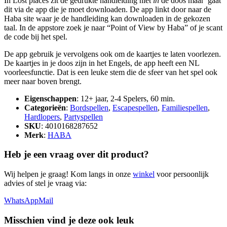
In Lost places zit de gedrukte handleiding niet
in
de doos maar gaat
dit via de app die je moet downloaden. De app linkt door naar de
Haba site waar je de handleiding kan downloaden in de gekozen
taal. In de appstore zoek je naar “Point of View by Haba” of je scant
de code bij het spel.
De app gebruik je vervolgens ook om de kaartjes te laten voorlezen.
De kaartjes in je doos zijn in het Engels, de app heeft een NL
voorleesfunctie. Dat is een leuke stem die de sfeer van het spel ook
meer naar boven brengt.
Eigenschappen
: 12+ jaar, 2-4 Spelers, 60 min.
Categorieën
:
Bordspellen
,
Escapespellen
,
Familiespellen
,
Hardlopers
,
Partyspellen
SKU
: 4010168287652
Merk
:
HABA
Heb je een vraag over dit product?
Wij helpen je graag! Kom langs in onze
winkel
voor persoonlijk
advies of stel je vraag via:
WhatsApp
Mail
Misschien vind je deze ook leuk