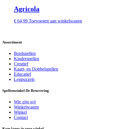
Agricola
€
64,99
Toevoegen aan winkelwagen
Assortiment
Bordspellen
Kinderspellen
Creatief
Kaart- en Dobbelspellen
Educatief
Legpuzzels
Spellenwinkel De Betover​ing
Wie zijn wij
Winkelwagen
Winkel
Contact
Kom langs in onze winkel