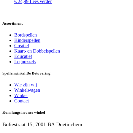
€
24,99
Lees verder
Assortiment
Bordspellen
Kinderspellen
Creatief
Kaart- en Dobbelspellen
Educatief
Legpuzzels
Spellenwinkel De Betover​ing
Wie zijn wij
Winkelwagen
Winkel
Contact
Kom langs in onze winkel
Boliestraat 15, 7001 BA Doetinchem