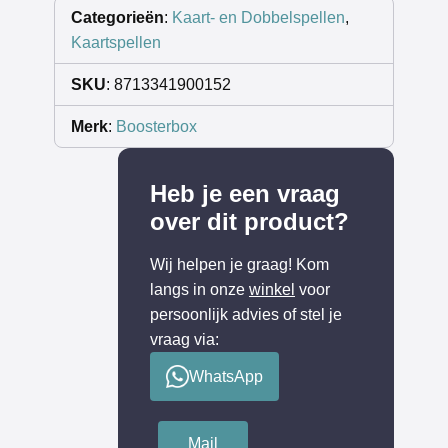
Categorieën
:
Kaart- en Dobbelspellen
,
Kaartspellen
SKU
: 8713341900152
Merk
:
Boosterbox
Heb je een vraag
over dit product?
Wij helpen je graag! Kom
langs in onze
winkel
voor
persoonlijk advies of stel je
vraag via:
WhatsApp
Mail