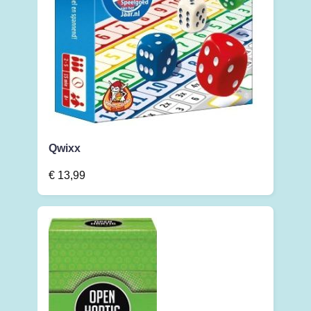
Qwixx
€
13,99