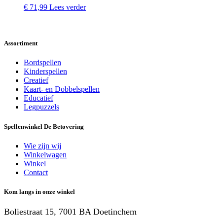
€
71,99
Lees verder
Assortiment
Bordspellen
Kinderspellen
Creatief
Kaart- en Dobbelspellen
Educatief
Legpuzzels
Spellenwinkel De Betover​ing
Wie zijn wij
Winkelwagen
Winkel
Contact
Kom langs in onze winkel
Boliestraat 15, 7001 BA Doetinchem