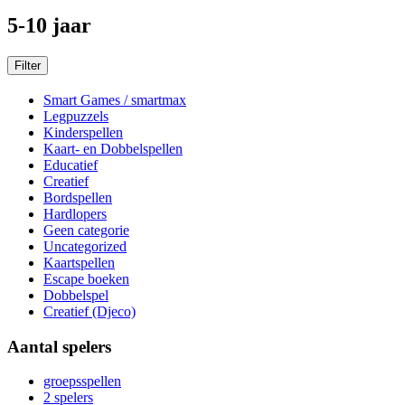
5-10 jaar
Filter
Smart Games / smartmax
Legpuzzels
Kinderspellen
Kaart- en Dobbelspellen
Educatief
Creatief
Bordspellen
Hardlopers
Geen categorie
Uncategorized
Kaartspellen
Escape boeken
Dobbelspel
Creatief (Djeco)
Aantal spelers
groepsspellen
2 spelers