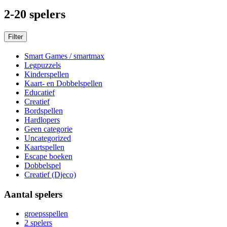
2-20 spelers
Filter
Smart Games / smartmax
Legpuzzels
Kinderspellen
Kaart- en Dobbelspellen
Educatief
Creatief
Bordspellen
Hardlopers
Geen categorie
Uncategorized
Kaartspellen
Escape boeken
Dobbelspel
Creatief (Djeco)
Aantal spelers
groepsspellen
2 spelers