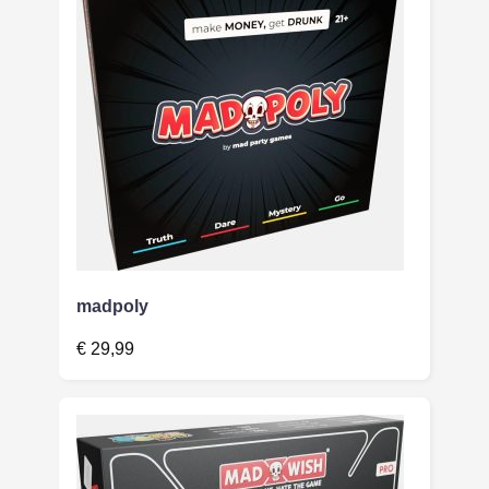
madpoly
€
29,99