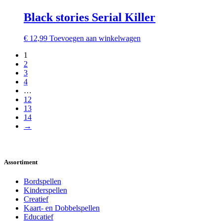
Black stories Serial Killer
€
12,99
Toevoegen aan winkelwagen
1
2
3
4
…
12
13
14
→
Assortiment
Bordspellen
Kinderspellen
Creatief
Kaart- en Dobbelspellen
Educatief