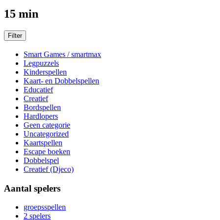
15 min
Filter
Smart Games / smartmax
Legpuzzels
Kinderspellen
Kaart- en Dobbelspellen
Educatief
Creatief
Bordspellen
Hardlopers
Geen categorie
Uncategorized
Kaartspellen
Escape boeken
Dobbelspel
Creatief (Djeco)
Aantal spelers
groepsspellen
2 spelers