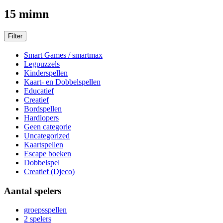
15 mimn
Filter
Smart Games / smartmax
Legpuzzels
Kinderspellen
Kaart- en Dobbelspellen
Educatief
Creatief
Bordspellen
Hardlopers
Geen categorie
Uncategorized
Kaartspellen
Escape boeken
Dobbelspel
Creatief (Djeco)
Aantal spelers
groepsspellen
2 spelers