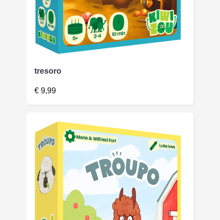
tresoro
€
9,99