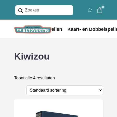
Producten
0
zoeken
Home
Bordspellen
Kaart- en Dobbelspell
Kiwizou
Toont alle 4 resultaten