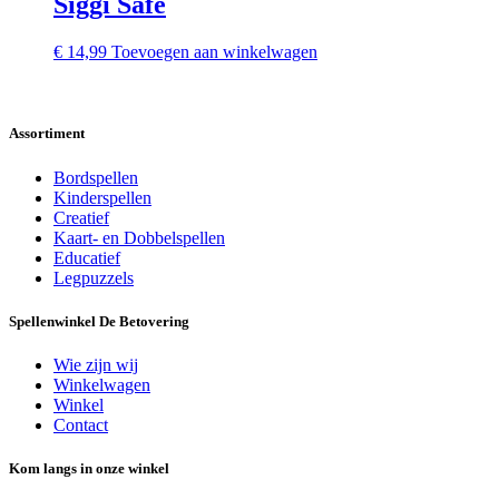
Siggi Safe
€
14,99
Toevoegen aan winkelwagen
Assortiment
Bordspellen
Kinderspellen
Creatief
Kaart- en Dobbelspellen
Educatief
Legpuzzels
Spellenwinkel De Betover​ing
Wie zijn wij
Winkelwagen
Winkel
Contact
Kom langs in onze winkel