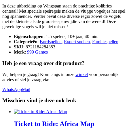
In deze uitbreiding op Wingspan staan de prachtige kolibries
centraal! Met speciale spelregels maken de vlugge vogeltjes het spel
nog spannender. Verder bevat deze diverse regio zowel de vogels
met de kleinste als de grootste spanwijdte van de wereld! Deze
geweldige vogels wil je niet missen!
Eigenschappen
: 1-5 spelers, 10+ jaar, 40 min.
Categorieën
:
Bordspellen
,
Expert spellen
,
Familiespellen
SKU
: 8721184284353
Merk
:
999 Games
Heb je een vraag over dit product?
Wij helpen je graag! Kom langs in onze
winkel
voor persoonlijk
advies of stel je vraag via:
WhatsApp
Mail
Misschien vind je deze ook leuk
Ticket to Ride: Africa Map