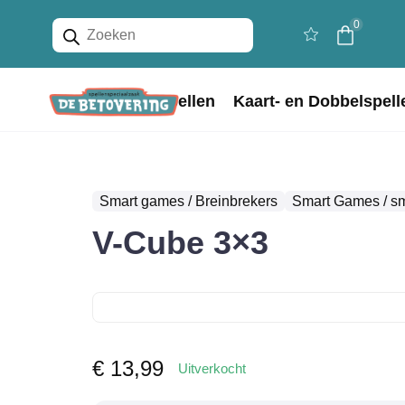
Producten
0
zoeken
Home
Bordspellen
Kaart- en Dobbelspell
Smart games / Breinbrekers
Smart Games / s
V-Cube 3×3
€
13,99
Uitverkocht