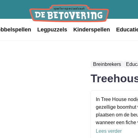
obbelspellen
Legpuzzels
Kinderspellen
Educati
Breinbrekers
Educa
Treehou
In Tree House nodig
gezellige boomhut v
plaatsen om de beu
wanneer een fiche v
Lees verder