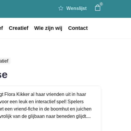
0
Wenslijst
ef
Creatief
Wie zijn wij
Contact
tief
se
t Flora Kikker al haar vrienden uit in haar
oor een leuk en interactief spel! Spelers
rt een vriend-fiche in de boomhut en juichen
rolijk van de glijbaan naar beneden glijdt....