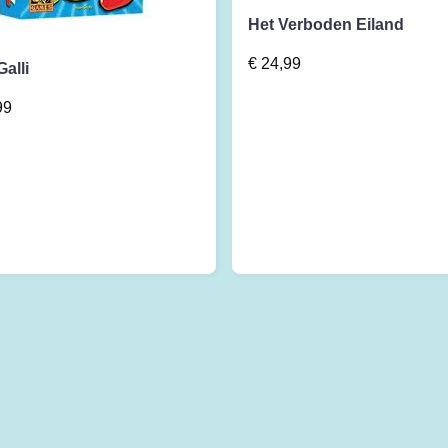
Het Verboden Eiland
€
24,99
Galli
99