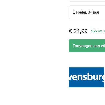
1 speler, 3+ jaar
€
24,99
Slechts 
Treehouse
Toevoegen aan w
aantal