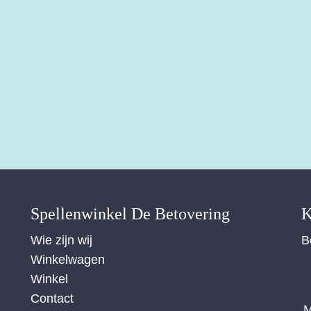
Spellenwinkel De Betover​ing
K
Wie zijn wij
B
Winkelwagen
Winkel
Contact
M