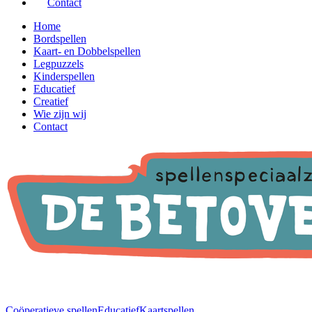
Contact
Home
Bordspellen
Kaart- en Dobbelspellen
Legpuzzels
Kinderspellen
Educatief
Creatief
Wie zijn wij
Contact
Coöperatieve spellen
Educatief
Kaartspellen