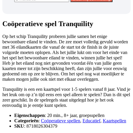
Coöperatieve spel Tranquility
Op het schip Tranquility proberen jullie samen het enige
bewoonbare eiland te vinden. De zee moet volledig gevuld worden
met 36 eilandkaarten die vanaf de start tot de finish in de juiste
volgorde moeten oplopen. Als het jullie lukt om voor het einde van
het spel het bewoonbare eiland te vinden, winnen jullie het spel!
Heb je het eiland nog niet gevonden voordat één van jullie geen
kaarten meer tot zijn beschikking heeft, dan zijn jullie voor eeuwig
gedoemd om op zee te blijven. Om het spel nog wat moeilijker te
maken mogen jullie ook niet met elkaar overleggen.
Tranquility is een een kaartspel voor 1-5 spelers vanaf 8 jaar. Vind je
het leuk om op z’n tijd eens een spel alleen te spelen? Dan is dit spel
zeer geschikt. In de spelregels staat uitgelegd hoe je het ook
eenvoudig in je eentje kunt spelen.
Eigenschappen
: 20 min., 8+ jaar, groepsspellen
Categorieën
:
Coöperatieve spellen
,
Educatief
,
Kaartspellen
SKU
: 8718026304379