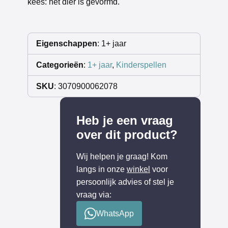
kees: het dier is gevormd.
Eigenschappen
: 1+ jaar
Categorieën
:
1+ jaar
,
Kinderspellen
SKU
: 3070900062078
Heb je een vraag
over dit product?
Wij helpen je graag! Kom
langs in onze
winkel
voor
persoonlijk advies of stel je
vraag via:
WhatsApp