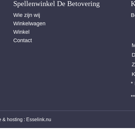
Spellenwinkel De Betover​ing
K
Wie zijn wij
B
Winkelwagen
Winkel
Contact
M
D
Z
K
*
*
ie & hosting
:
Esselink.nu