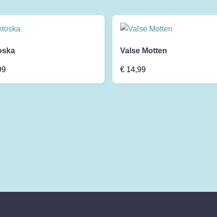
oska
Valse Motten
99
€
14,99