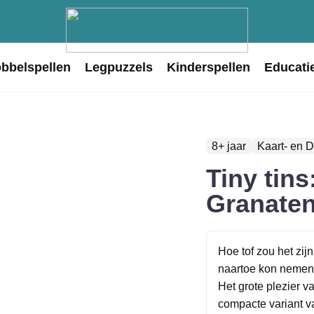
obbelspellen
Legpuzzels
Kinderspellen
Educati
8+ jaar
Kaart- en 
Tiny tin
Granate
Hoe tof zou het zijn
naartoe kon nemen
Het grote plezier v
compacte variant v