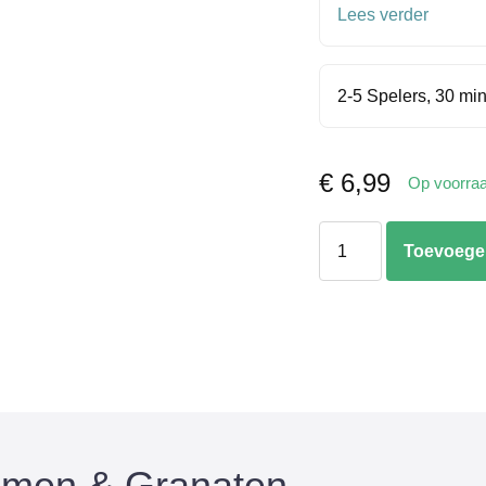
Lees verder
2-5 Spelers, 30 min
€
6,99
Op voorra
Tiny
Toevoege
tins:
Bommen
&
Granaten
aantal
ommen & Granaten