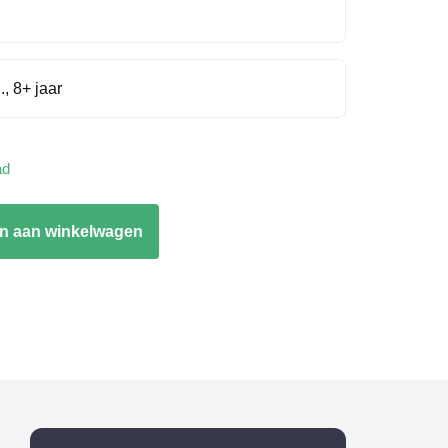
., 8+ jaar
ad
n aan winkelwagen