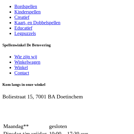
Bordspellen
Kinderspellen
Creatief
Kaart- en Dobbelspellen
Educatief
Legpuzzels
Spellenwinkel De Betover​ing
Wie zijn wij
Winkelwagen
Winkel
Contact
Kom langs in onze winkel
Boliestraat 15, 7001 BA Doetinchem
Maandag**
gesloten
Dinsdag t/m vrijdag
10:00 – 17:30 uur