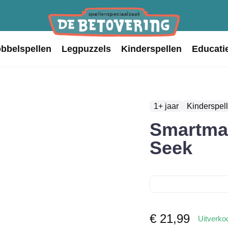
obbelspellen
Legpuzzels
Kinderspellen
Educati
1+ jaar
Kinderspel
Smartmax
Seek
€
21,99
Uitverko