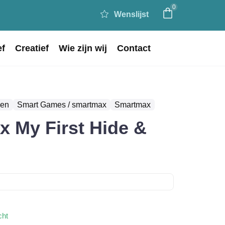
0
Wenslijst
ef
Creatief
Wie zijn wij
Contact
len
Smart Games / smartmax
Smartmax
 My First Hide &
cht