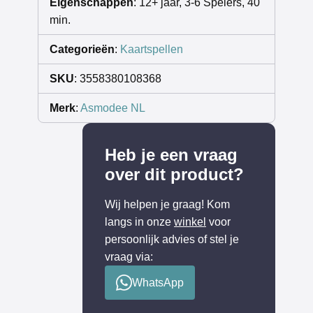
Eigenschappen
: 12+ jaar, 3-6 Spelers, 40
min.
Categorieën
:
Kaartspellen
SKU
: 3558380108368
Merk
:
Asmodee NL
Heb je een vraag
over dit product?
Wij helpen je graag! Kom
langs in onze
winkel
voor
persoonlijk advies of stel je
vraag via:
WhatsApp