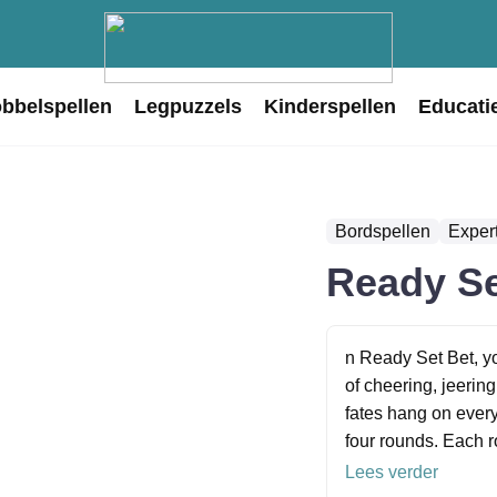
obbelspellen
Legpuzzels
Kinderspellen
Educati
Bordspellen
Expert
Ready Se
n Ready Set Bet, yo
of cheering, jeerin
fates hang on every
four rounds. Each r
Lees verder