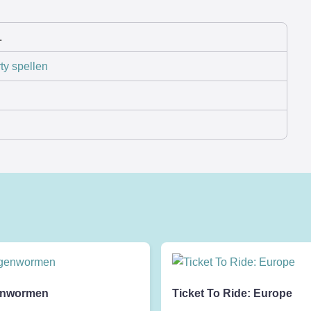
.
ty spellen
nwormen
Ticket To Ride: Europe