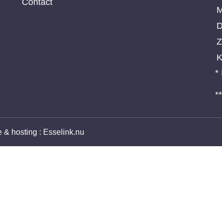
Contact
M
D
Z
K
*
*
ie & hosting
:
Esselink.nu