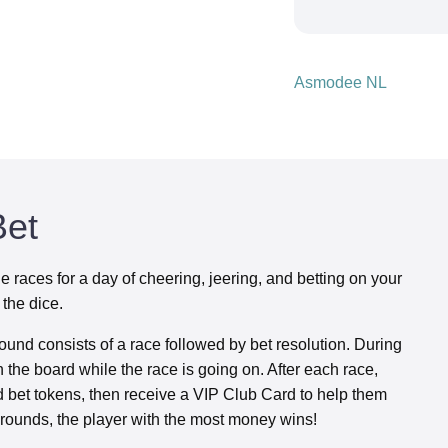
Asmodee NL
Bet
e races for a day of cheering, jeering, and betting on your
 the dice.
ound consists of a race followed by bet resolution. During
n the board while the race is going on. After each race,
d bet tokens, then receive a VIP Club Card to help them
 rounds, the player with the most money wins!