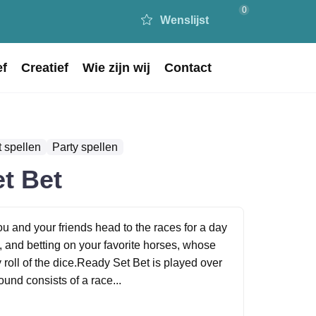
0
Wenslijst
ef
Creatief
Wie zijn wij
Contact
 spellen
Party spellen
t Bet
u and your friends head to the races for a day
g, and betting on your favorite horses, whose
 roll of the dice.Ready Set Bet is played over
ound consists of a race...