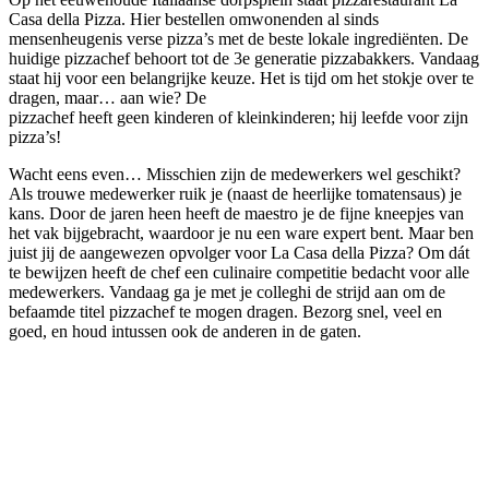
Casa della Pizza. Hier bestellen omwonenden al sinds
mensenheugenis verse pizza’s met de beste lokale ingrediënten. De
huidige pizzachef behoort tot de 3e generatie pizzabakkers. Vandaag
staat hij voor een belangrijke keuze. Het is tijd om het stokje over te
dragen, maar… aan wie? De
pizzachef heeft geen kinderen of kleinkinderen; hij leefde voor zijn
pizza’s!
Wacht eens even… Misschien zijn de medewerkers wel geschikt?
Als trouwe medewerker ruik je (naast de heerlijke tomatensaus) je
kans. Door de jaren heen heeft de maestro je de fijne kneepjes van
het vak bijgebracht, waardoor je nu een ware expert bent. Maar ben
juist jij de aangewezen opvolger voor La Casa della Pizza? Om dát
te bewijzen heeft de chef een culinaire competitie bedacht voor alle
medewerkers. Vandaag ga je met je colleghi de strijd aan om de
befaamde titel pizzachef te mogen dragen. Bezorg snel, veel en
goed, en houd intussen ook de anderen in de gaten.