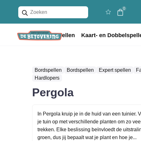
Producten
0
zoeken
Home
Bordspellen
Kaart- en Dobbelspell
Bordspellen
Bordspellen
Expert spellen
Fa
Hardlopers
Pergola
In Pergola kruip je in de huid van een tuinier. 
je tuin op met verschillende planten om zo vee
trekken. Elke beslissing beïnvloedt de uitstral
groen, dus jij bepaalt wat je plant en hoe je...