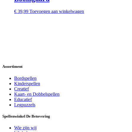
€
39,99
Toevoegen aan winkelwagen
Assortiment
Bordspellen
Kinderspellen
Creatief
Kaart- en Dobbelspellen
Educatief
Legpuzzels
Spellenwinkel De Betover​ing
Wie zijn wij