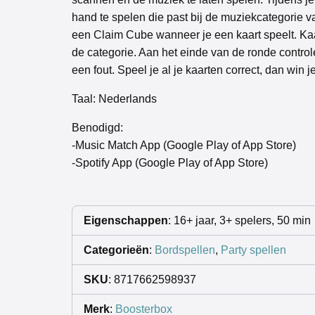
hand te spelen die past bij de muziekcategorie van
een Claim Cube wanneer je een kaart speelt. Ka
de categorie. Aan het einde van de ronde controle
een fout. Speel je al je kaarten correct, dan win 
Taal: Nederlands
Benodigd:
-Music Match App (Google Play of App Store)
-Spotify App (Google Play of App Store)
Eigenschappen
: 16+ jaar, 3+ spelers, 50 min
Categorieën
:
Bordspellen
,
Party spellen
SKU
: 8717662598937
Merk
:
Boosterbox