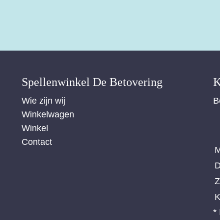
Spellenwinkel De Betover​ing
K
Wie zijn wij
B
Winkelwagen
Winkel
Contact
M
D
Z
K
*