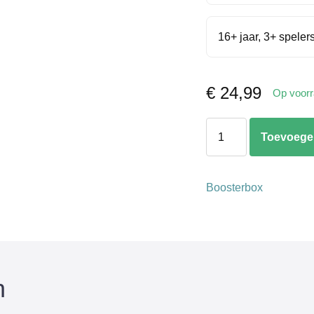
16+ jaar, 3+ speler
€
24,99
Op voor
Music
Toevoege
Match
aantal
Boosterbox
h