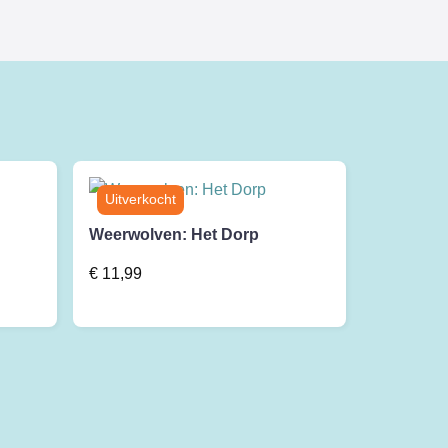
Weerwolven: Het Dorp
€
11,99