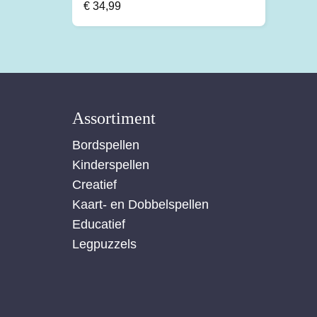
€
34,99
Assortiment
Bordspellen
Kinderspellen
Creatief
Kaart- en Dobbelspellen
Educatief
Legpuzzels