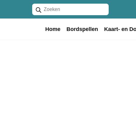
Producten
zoeken
Home
Bordspellen
Kaart- en D