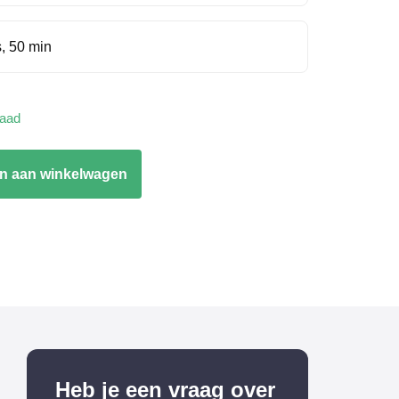
s, 50 min
raad
n aan winkelwagen
Heb je een vraag over