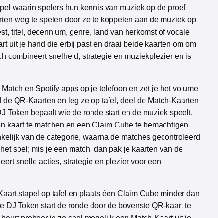
spel waarin spelers hun kennis van muziek op de proef
aarten weg te spelen door ze te koppelen aan de muziek op
est, titel, decennium, genre, land van herkomst of vocale
 uit je hand die erbij past en draai beide kaarten om om
h combineert snelheid, strategie en muziekplezier en is
Match en Spotify apps op je telefoon en zet je het volume
de QR-Kaarten en leg ze op tafel, deel de Match-Kaarten
J Token bepaalt wie de ronde start en de muziek speelt.
een kaart te matchen en een Claim Cube te bemachtigen.
kelijk van de categorie, waarna de matches gecontroleerd
e het spel; mis je een match, dan pak je kaarten van de
ert snelle acties, strategie en plezier voor een
Kaart stapel op tafel en plaats één Claim Cube minder dan
de DJ Token start de ronde door de bovenste QR-kaart te
beurt probeer je zo snel mogelijk een Match-Kaart uit je