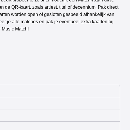
 de QR-kaart, zoals artiest, titel of decennium. Pak direct
arten worden open of gesloten gespeeld afhankelijk van
er je alle matches en pak je eventueel extra kaarten bij
je Music Match!