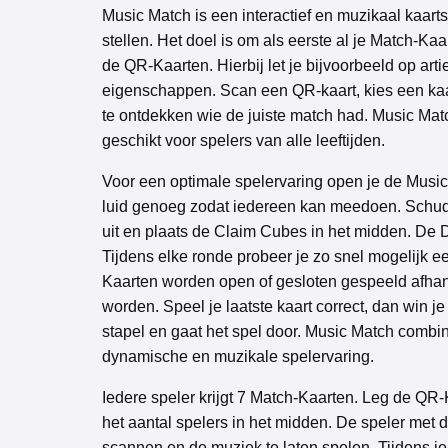
Music Match is een interactief en muzikaal kaart
stellen. Het doel is om als eerste al je Match-K
de QR-Kaarten. Hierbij let je bijvoorbeeld op arti
eigenschappen. Scan een QR-kaart, kies een kaart
te ontdekken wie de juiste match had. Music Matc
geschikt voor spelers van alle leeftijden.
Voor een optimale spelervaring open je de Music 
luid genoeg zodat iedereen kan meedoen. Schud 
uit en plaats de Claim Cubes in het midden. De D
Tijdens elke ronde probeer je zo snel mogelijk 
Kaarten worden open of gesloten gespeeld afhan
worden. Speel je laatste kaart correct, dan win j
stapel en gaat het spel door. Music Match combine
dynamische en muzikale spelervaring.
Iedere speler krijgt 7 Match-Kaarten. Leg de QR-
het aantal spelers in het midden. De speler met 
scannen en de muziek te laten spelen. Tijdens je 