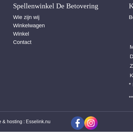
Spellenwinkel De Betover​ing
K
Wie zijn wij
B
Winkelwagen
Winkel
Contact
M
D
Z
K
*
*
ie & hosting
:
Esselink.nu