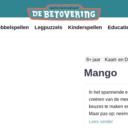
obbelspellen
Legpuzzels
Kinderspellen
Educati
8+ jaar
Kaart- en 
Mango
In het spannende e
creëren van de me
keuzes te maken en
Maar pas op: neem j
Lees verder