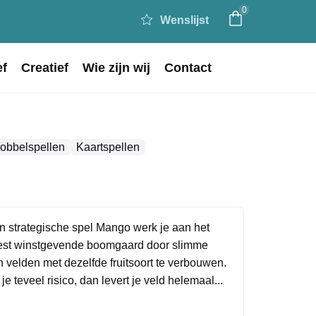
0
Wenslijst
ef
Creatief
Wie zijn wij
Contact
Dobbelspellen
Kaartspellen
n strategische spel Mango werk je aan het
est winstgevende boomgaard door slimme
 velden met dezelfde fruitsoort te verbouwen.
e teveel risico, dan levert je veld helemaal...