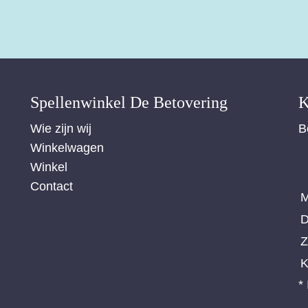
Spellenwinkel De Betover​ing
K
Wie zijn wij
B
Winkelwagen
Winkel
Contact
M
D
Z
K
*