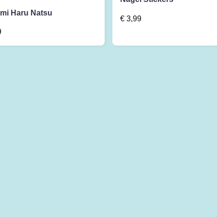
ami Haru Natsu
€
3,99
9