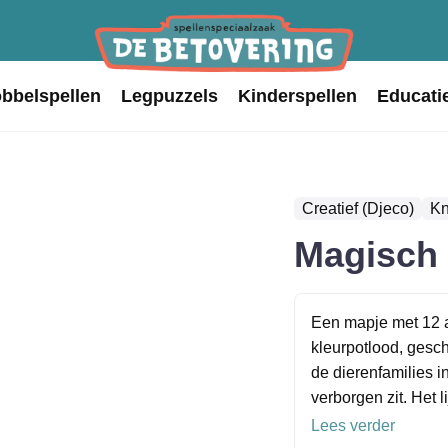
obbelspellen
Legpuzzels
Kinderspellen
Educati
Creatief (Djeco)
Kn
Magisch
Een mapje met 12 a
kleurpotlood, gesch
de dierenfamilies i
verborgen zit. Het l
Lees verder