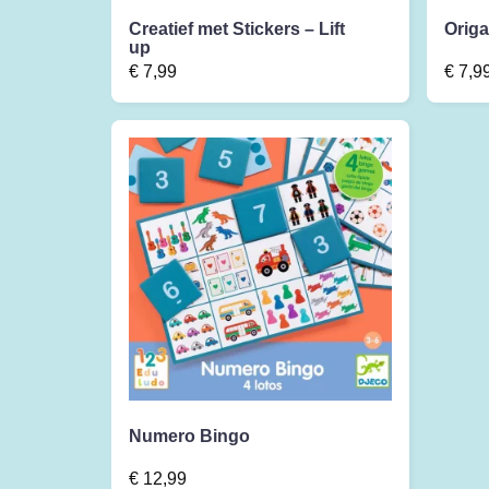
Creatief met Stickers – Lift
Orig
up
€
7,99
€
7,9
Numero Bingo
€
12,99