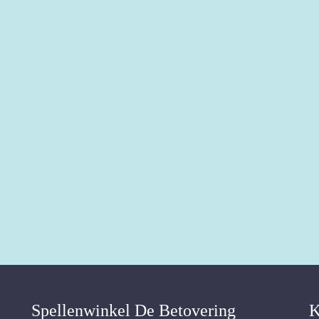
Spellenwinkel De Betover​ing
K