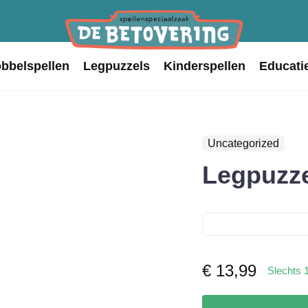
obbelspellen
Legpuzzels
Kinderspellen
Educati
Uncategorized
Legpuzz
€
13,99
Slechts 
Legpuzzel