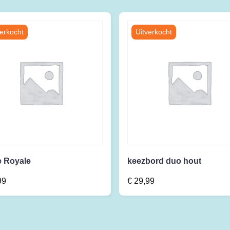
e Royale
keezbord duo hout
99
€
29,99