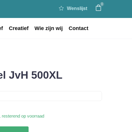
0
Wenslijst
ef
Creatief
Wie zijn wij
Contact
el JvH 500XL
1 resterend op voorraad