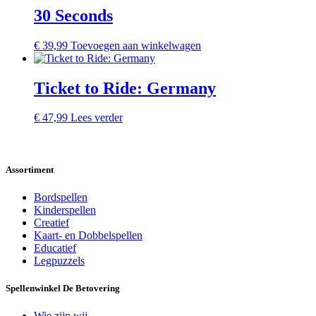
30 Seconds
€
39,99
Toevoegen aan winkelwagen
Ticket to Ride: Germany
€
47,99
Lees verder
Assortiment
Bordspellen
Kinderspellen
Creatief
Kaart- en Dobbelspellen
Educatief
Legpuzzels
Spellenwinkel De Betover​ing
Wie zijn wij