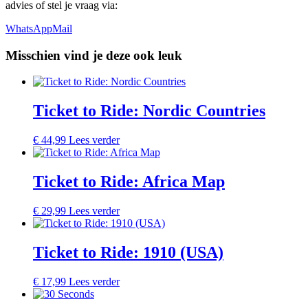
advies of stel je vraag via:
WhatsApp
Mail
Misschien vind je deze ook leuk
Ticket to Ride: Nordic Countries
€
44,99
Lees verder
Ticket to Ride: Africa Map
€
29,99
Lees verder
Ticket to Ride: 1910 (USA)
€
17,99
Lees verder