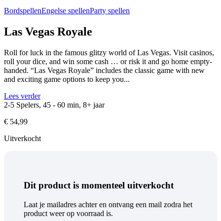
Bordspellen
Engelse spellen
Party spellen
Las Vegas Royale
Roll for luck in the famous glitzy world of Las Vegas. Visit casinos,
roll your dice, and win some cash … or risk it and go home empty-
handed. “Las Vegas Royale” includes the classic game with new
and exciting game options to keep you...
Lees verder
2-5 Spelers, 45 - 60 min, 8+ jaar
€
54,99
Uitverkocht
Dit product is momenteel uitverkocht
Laat je mailadres achter en ontvang een mail zodra het
product weer op voorraad is.