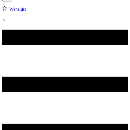
Wenslijst
0