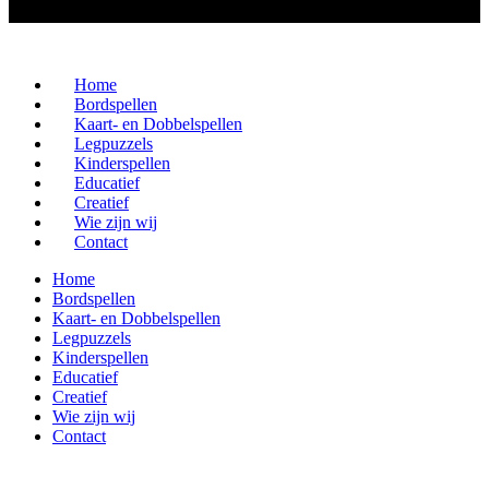
Home
Bordspellen
Kaart- en Dobbelspellen
Legpuzzels
Kinderspellen
Educatief
Creatief
Wie zijn wij
Contact
Home
Bordspellen
Kaart- en Dobbelspellen
Legpuzzels
Kinderspellen
Educatief
Creatief
Wie zijn wij
Contact