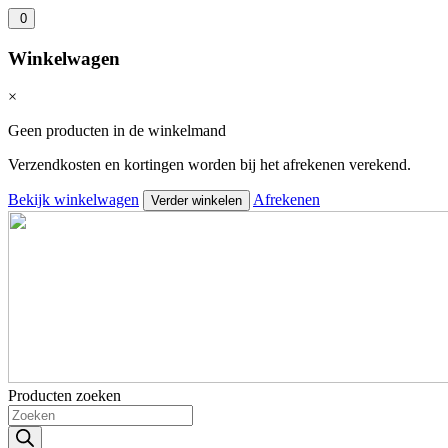
0
Winkelwagen
×
Geen producten in de winkelmand
Verzendkosten en kortingen worden bij het afrekenen verekend.
Bekijk winkelwagen
Afrekenen
Verder winkelen
Producten zoeken