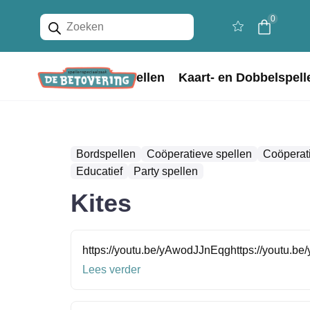
Producten
0
zoeken
Home
Bordspellen
Kaart- en Dobbelspell
Bordspellen
Coöperatieve spellen
Coöperat
Educatief
Party spellen
Kites
https://youtu.be/yAwodJJnEqghttps://youtu.b
Lees verder