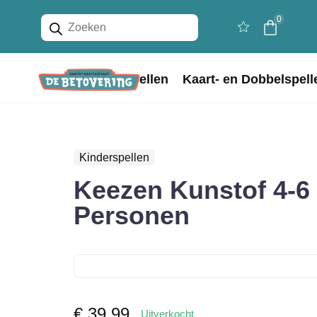
Producten
0
zoeken
Home
Bordspellen
Kaart- en Dobbelspell
Kinderspellen
Keezen Kunstof 4-6
Personen
€
39,99
Uitverkocht