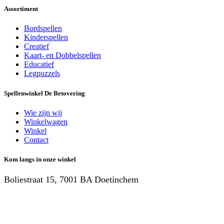
Assortiment
Bordspellen
Kinderspellen
Creatief
Kaart- en Dobbelspellen
Educatief
Legpuzzels
Spellenwinkel De Betover​ing
Wie zijn wij
Winkelwagen
Winkel
Contact
Kom langs in onze winkel
Boliestraat 15, 7001 BA Doetinchem